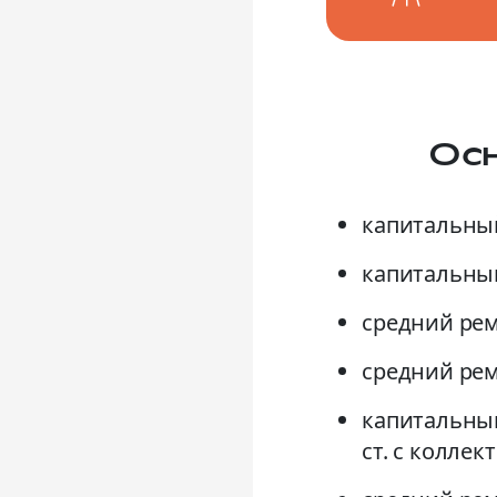
Осн
капитальный
капитальный
средний рем
средний рем
капитальный
ст. с коллек