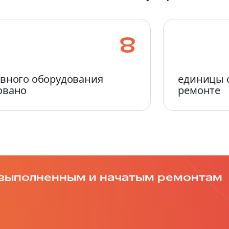
8
вного оборудования
единицы 
овано
ремонте
 выполненным и начатым ремонтам