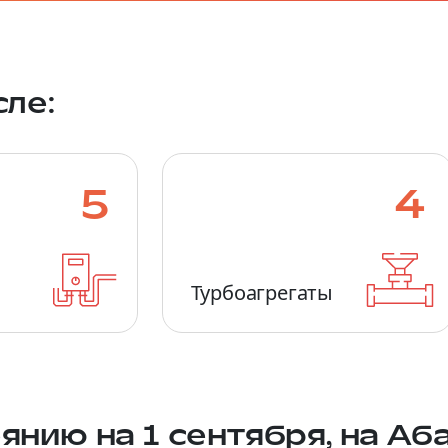
сле:
5
4
Турбоагрегаты
янию на 1 сентября, на А