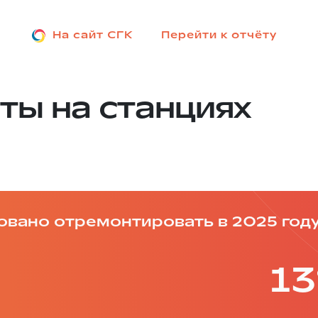
На сайт СГК
Перейти к отчёту
ты на станциях
овано отремонтировать в 2025 году
13