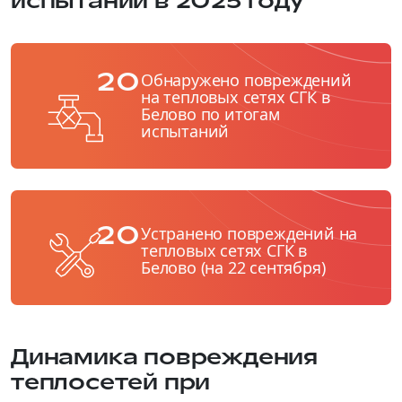
испытаний в 2025 году
20
Обнаружено повреждений
на тепловых сетях СГК в
Белово по итогам
испытаний
20
Устранено повреждений на
тепловых сетях СГК в
Белово (на 22 сентября)
Динамика повреждения
теплосетей при