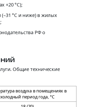
х +20 °C);
(–31 °C и ниже) в жилых
;
онодательства РФ о
ений
луги. Общие технические
ратура воздуха в помещениях в
холодный период года, °С
18 (20)