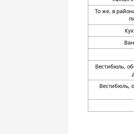
То же, в райо
п
Кух
Ван
Вестибюль, об
Вестибюль, 