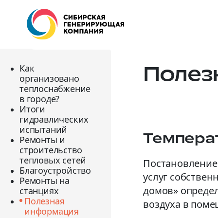
Полез
Как
организовано
теплоснабжение
в городе?
Итоги
гидравлических
испытаний
Темпера
Ремонты и
строительство
тепловых сетей
Постановление 
Благоустройство
услуг собстве
Ремонты на
домов» опреде
станциях
Полезная
воздуха в поме
информация