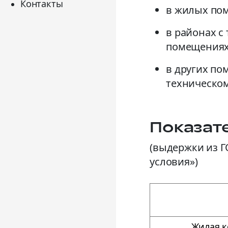
Контакты
в жилых пом
в районах с
помещениях 
в других по
техническом
Показат
(выдержки из Г
условия»)
Жилая к