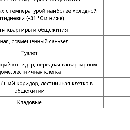
нах с температурой наиболее холодной
ятидневки (–31 °С и ниже)
ня квартиры и общежития
ная, совмещенный санузел
Туалет
щий коридор, передняя в квартирном
доме, лестничная клетка
общий коридор, лестничная клетка в
общежитии
Кладовые